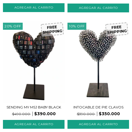
FR
EE
H
IP
P
IN
G
FR
EE
H
IP
P
IN
G
20
%
OFF
10
%
OFF
S
S
SENDING MY MSJ BABY BLACK
INTOCABLE DE PIE CLAVOS
$390.000
$350.000
$490.000
$390.000