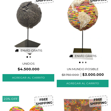
ENVÍO GRATIS
ENVÍO GRATIS
UNIDOS
$4.500.000
UN MUNDO POSIBLE
$3.000.000
$3.750.000
FR
EE
H
IP
P
IN
G
FR
EE
H
IP
P
IN
G
20
%
OFF
S
S