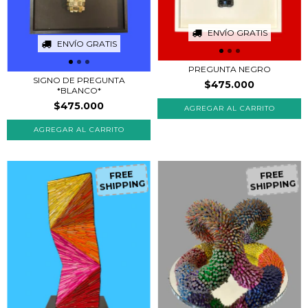
ENVÍO GRATIS
ENVÍO GRATIS
PREGUNTA NEGRO
SIGNO DE PREGUNTA
$475.000
*BLANCO*
$475.000
FR
EE
H
IP
P
IN
G
FR
EE
H
IP
P
IN
G
S
S