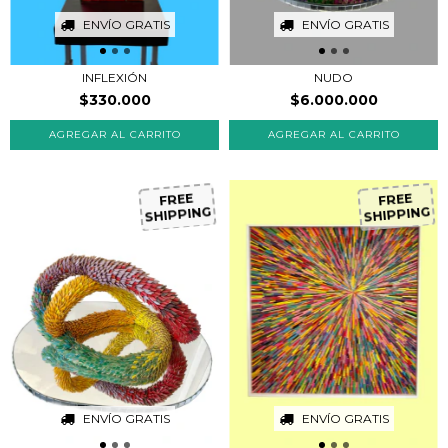
ENVÍO GRATIS
ENVÍO GRATIS
INFLEXIÓN
NUDO
$330.000
$6.000.000
FR
EE
H
IP
P
IN
G
FR
EE
H
IP
P
IN
G
S
S
ENVÍO GRATIS
ENVÍO GRATIS