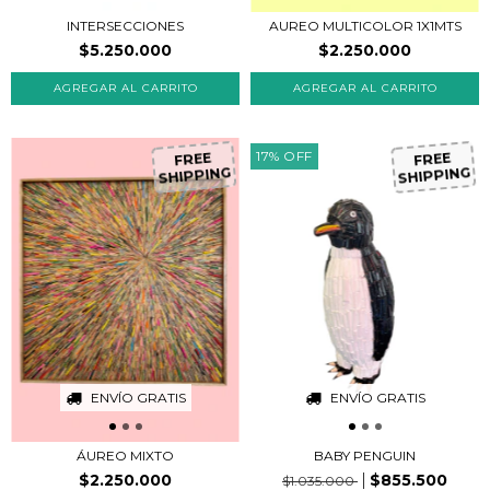
AUREO MULTICOLOR 1X1MTS
INTERSECCIONES
$2.250.000
$5.250.000
FR
EE
H
IP
P
IN
G
FR
EE
H
IP
P
IN
G
17
%
OFF
S
S
ENVÍO GRATIS
ENVÍO GRATIS
ÁUREO MIXTO
BABY PENGUIN
$2.250.000
$855.500
$1.035.000