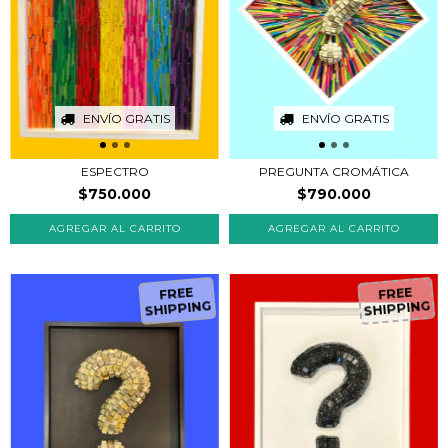
ENVÍO GRATIS
ENVÍO GRATIS
ESPECTRO
PREGUNTA CROMÁTICA
$750.000
$790.000
FR
EE
H
IP
P
IN
G
FR
EE
H
IP
P
IN
G
S
S