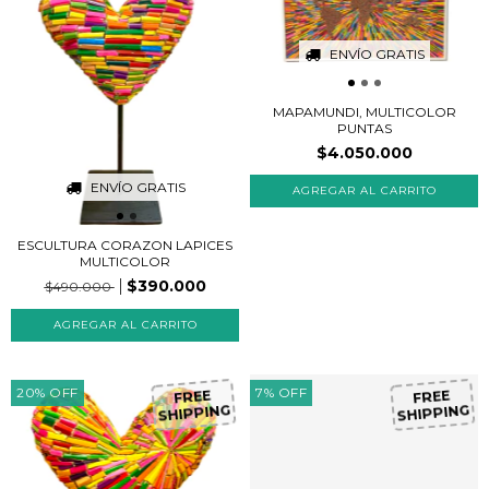
ENVÍO GRATIS
MAPAMUNDI, MULTICOLOR
PUNTAS
$4.050.000
ENVÍO GRATIS
ESCULTURA CORAZON LAPICES
MULTICOLOR
$390.000
$490.000
FR
EE
H
IP
P
IN
G
FR
EE
H
IP
P
IN
G
20
%
OFF
7
%
OFF
S
S