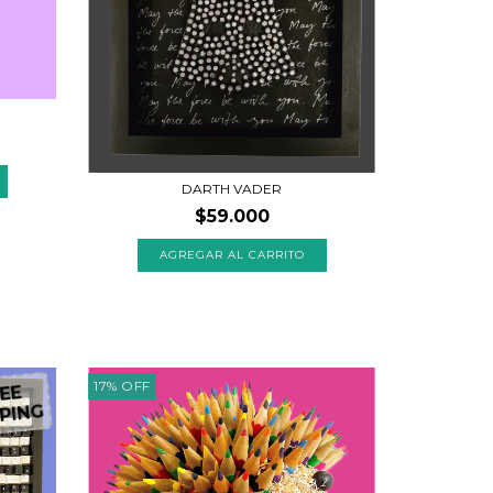
DARTH VADER
$59.000
17
%
OFF
EE
PING