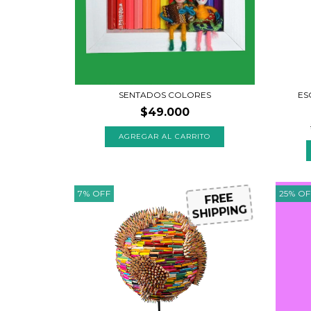
SENTADOS COLORES
ES
$49.000
AGREGAR AL CARRITO
7
%
OFF
25
%
OF
FREE
SHIPPING