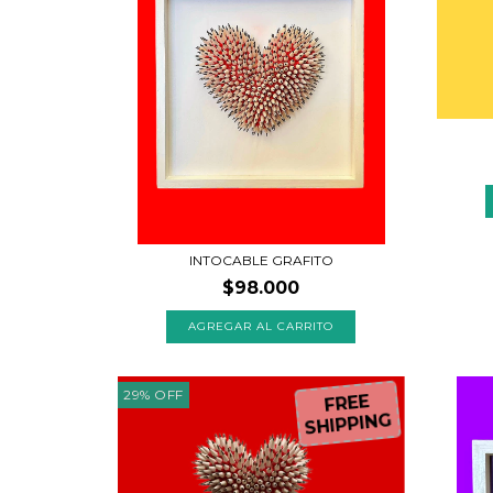
INTOCABLE GRAFITO
$98.000
AGREGAR AL CARRITO
29
%
OFF
FREE
SHIPPING