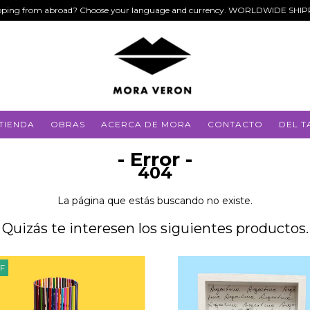
ping from abroad? Choose your language and currency. WORLDWIDE SHI
TIENDA
OBRAS
ACERCA DE MORA
CONTACTO
DEL T
- Error -
404
La página que estás buscando no existe.
Quizás te interesen los siguientes productos.
F