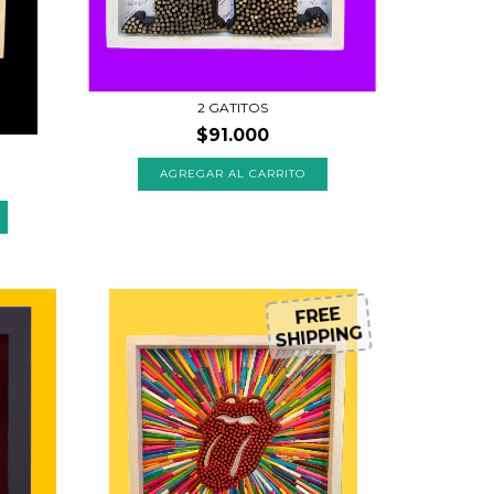
2 GATITOS
$91.000
FREE
SHIPPING