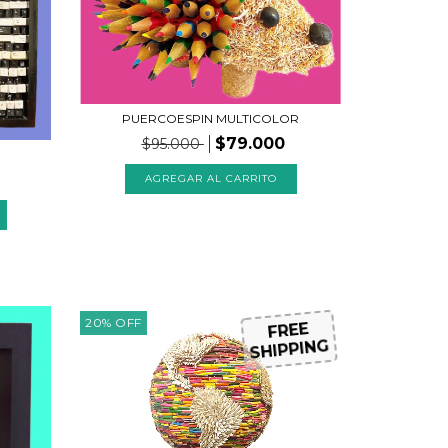
PUERCOESPIN MULTICOLOR
$79.000
$95.000
AGREGAR AL CARRITO
20
%
OFF
FREE
SHIPPING